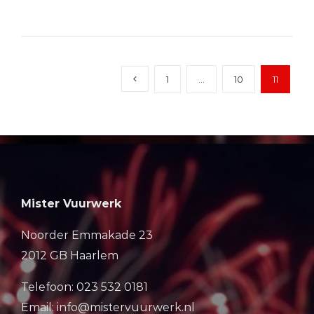
1
…
10
11
Mister Vuurwerk
Noorder Emmakade 23
2012 GB Haarlem
Telefoon: 023 532 0181
Email: info@mistervuurwerk.nl