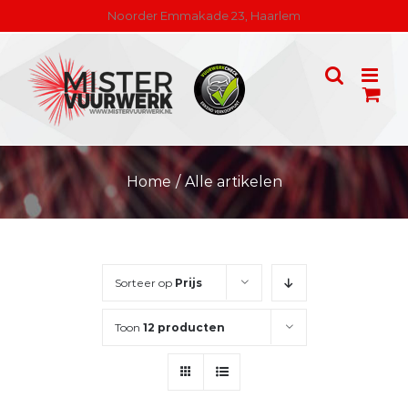
Skip
Noorder Emmakade 23, Haarlem
to
content
Home
/
Alle artikelen
Sorteer op
Prijs
Toon
12 producten