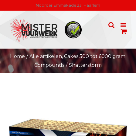
Skip
Noorder Emmakade 23, Haarlem
to
content
Home
/
Alle artikelen
,
Cakes 500 tot 6000 gram
,
Compounds
/
Shatterstorm