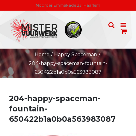
Skip
Noorder Emmakade 23, Haarlem
to
content
Home
/
Happy Spaceman
/
204-happy-spaceman-fountain-
650422b1a0b0a563983087
204-happy-spaceman-
fountain-
650422b1a0b0a563983087