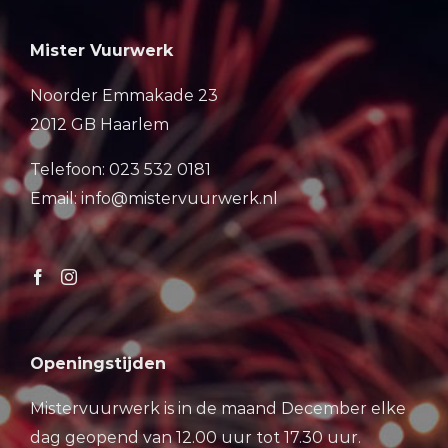
Mister Vuurwerk
Noorder Emmakade 23
2012 GB Haarlem
Telefoon: 023 532 0181
Email: info@mistervuurwerk.nl
Openingstijden
Mistervuurwerk is in de maand December elke
dag geopend van 12.00 uur tot 17.30 uur.