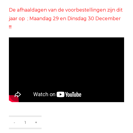
D
e afhaaldagen van de voorbestellingen zijn dit
jaar op ; Maandag 29 en Dinsdag 30 December
!!!
Happy