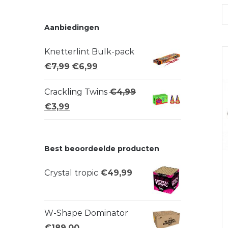
Aanbiedingen
Knetterlint Bulk-pack
Oorspronkelijke
Huidige
€
7,99
€
6,99
prijs
prijs
Crackling Twins
€
4,99
was:
is:
Oorspronkelijke
Huidige
€
3,99
€7,99.
€6,99.
prijs
prijs
was:
is:
Best beoordeelde producten
€4,99.
€3,99.
Crystal tropic
€
49,99
W-Shape Dominator
€
189,00