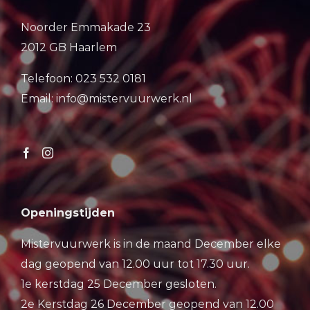
Noorder Emmakade 23
2012 GB Haarlem
Telefoon: 023 532 0181
Email: info@mistervuurwerk.nl
Openingstijden
Mistervuurwerk is in de maand December elke
dag geopend van 12.00 uur tot 17.30 uur.
1e kerstdag 25 December gesloten.
2e Kerstdag 26 December geopend van 12.00