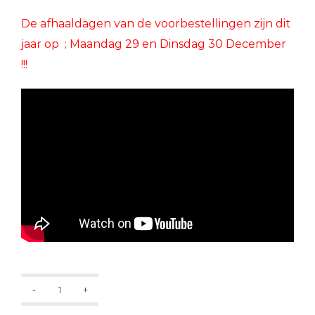
D
e afhaaldagen van de voorbestellingen zijn dit
jaar op ; Maandag 29 en Dinsdag 30 December
!!!
Crystal