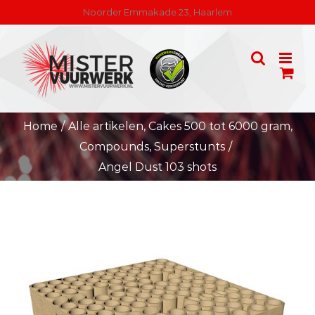
Skip
Noorder Emmakade 23, Haarlem
to
content
Home
/
Alle artikelen
,
Cakes 500 tot 6000 gram
,
Compounds
,
Superstunts
/
Angel Dust 103 shots