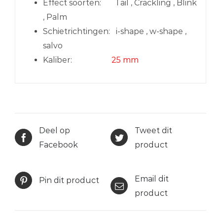
Effect soorten:
Tail , Crackling , Blink
, Palm
Schietrichtingen:
i-shape , w-shape ,
salvo
Kaliber:
25 mm
Deel op
Tweet dit
Facebook
product
Email dit
Pin dit product
product