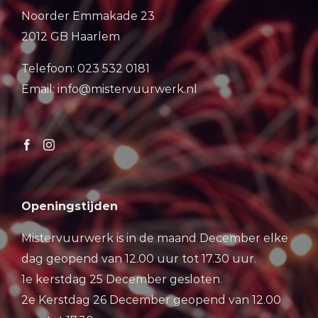
Noorder Emmakade 23
2012 GB Haarlem
Telefoon: 023 532 0181
Email: info@mistervuurwerk.nl
Openingstijden
Mistervuurwerk is in de maand December elke
dag geopend van 12.00 uur tot 17.30 uur.
1e kerstdag 25 December gesloten.
2e Kerstdag 26 December geopend van 12.00