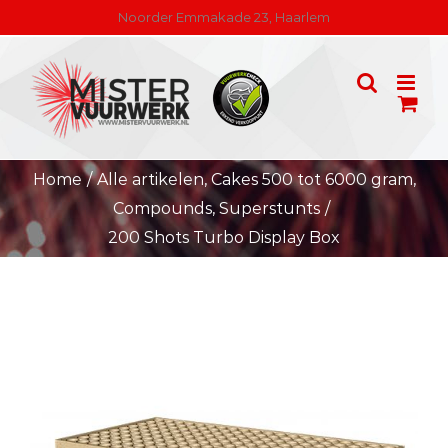
Skip
Noorder Emmakade 23, Haarlem
to
content
Home
/
Alle artikelen
,
Cakes 500 tot 6000 gram
,
Compounds
,
Superstunts
/
200 Shots Turbo Display Box