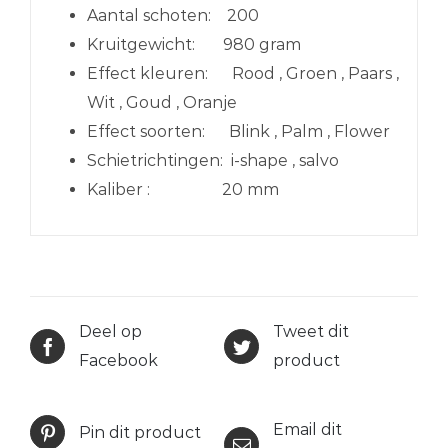
Aantal schoten:
200
Kruitgewicht:
980 gram
Effect kleuren:
Rood , Groen , Paars ,
Wit , Goud , Oranje
Effect soorten:
Blink , Palm , Flower
Schietrichtingen:
i-shape , salvo
Kaliber : 20 mm
Deel op
Tweet dit
Facebook
product
Email dit
Pin dit product