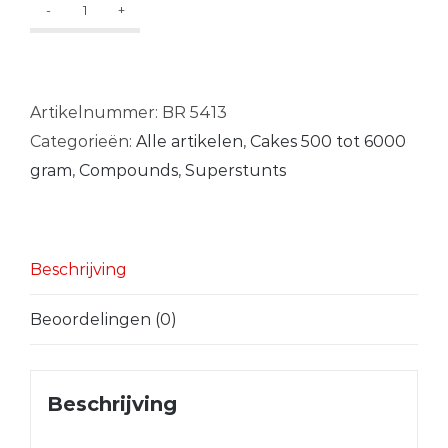
200
Shots
Turbo
Display
Artikelnummer:
BR 5413
Box
Categorieën:
Alle artikelen
,
Cakes 500 tot 6000
aantal
gram
,
Compounds
,
Superstunts
Beschrijving
Beoordelingen (0)
Beschrijving