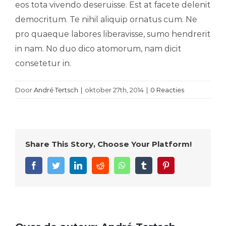
eos tota vivendo deseruisse. Est at facete delenit
democritum. Te nihil aliquip ornatus cum. Ne
pro quaeque labores liberavisse, sumo hendrerit
in nam. No duo dico atomorum, nam dicit
consetetur in.
Door
André Tertsch
|
oktober 27th, 2014
|
0 Reacties
Share This Story, Choose Your Platform!
Facebook
Twitter
LinkedIn
Reddit
WhatsApp
Tumblr
Pinterest