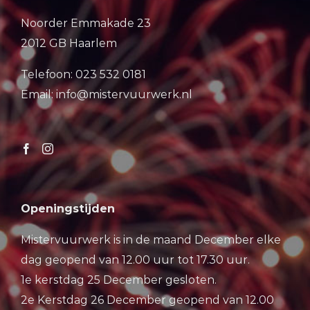
Noorder Emmakade 23
2012 GB Haarlem
Telefoon: 023 532 0181
Email: info@mistervuurwerk.nl
Openingstijden
Mistervuurwerk is in de maand December elke
dag geopend van 12.00 uur tot 17.30 uur.
1e kerstdag 25 December gesloten.
2e Kerstdag 26 December geopend van 12.00