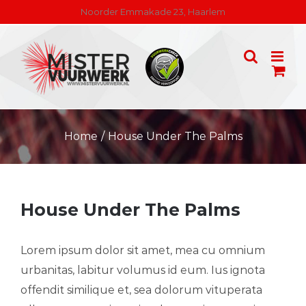
Skip
Noorder Emmakade 23, Haarlem
to
content
Home
/
House Under The Palms
House Under The Palms
Lorem ipsum dolor sit amet, mea cu omnium
urbanitas, labitur volumus id eum. Ius ignota
offendit similique et, sea dolorum vituperata