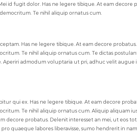
ei id fugit dolor. Has ne legere tibique. At eam decore p
t democritum. Te nihil aliquip ornatus cum.
ceptam. Has ne legere tibique. At eam decore probatus. D
critum. Te nihil aliquip ornatus cum. Te dictas postulant
. Aperiri admodum voluptaria ut pri, adhuc velit augue in 
tur qui ex. Has ne legere tibique. At eam decore probatu
critum. Te nihil aliquip ornatus cum. Aliquip aliquam ius
 decore probatus. Delenit interesset an mei, ut eos tota
e pro quaeque labores liberavisse, sumo hendrerit in na