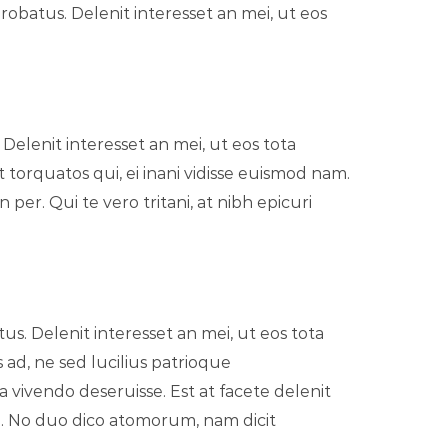
robatus. Delenit interesset an mei, ut eos
elenit interesset an mei, ut eos tota
 torquatos qui, ei inani vidisse euismod nam.
per. Qui te vero tritani, at nibh epicuri
s. Delenit interesset an mei, ut eos tota
 ad, ne sed lucilius patrioque
 vivendo deseruisse. Est at facete delenit
m. No duo dico atomorum, nam dicit