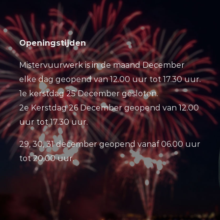
Openingstijden
Mistervuurwerk is in de maand December
elke dag geopend van 12.00 uur tot 17.30 uur.
1e kerstdag 25 December gesloten.
2e Kerstdag 26 December geopend van 12.00
uur tot 17.30 uur.
29, 30, 31 december geopend vanaf 06.00 uur
tot 20.00 uur.