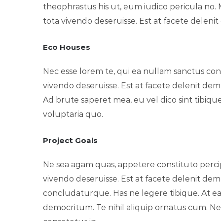
theophrastus his ut, eum iudico pericula no. M
tota vivendo deseruisse. Est at facete deleni
Eco Houses
Nec esse lorem te, qui ea nullam sanctus con
vivendo deseruisse. Est at facete delenit demo
Ad brute saperet mea, eu vel dico sint tibique
voluptaria quo.
Project Goals
Ne sea agam quas, appetere constituto percipi
vivendo deseruisse. Est at facete delenit demo
concludaturque. Has ne legere tibique. At eam
democritum. Te nihil aliquip ornatus cum. N