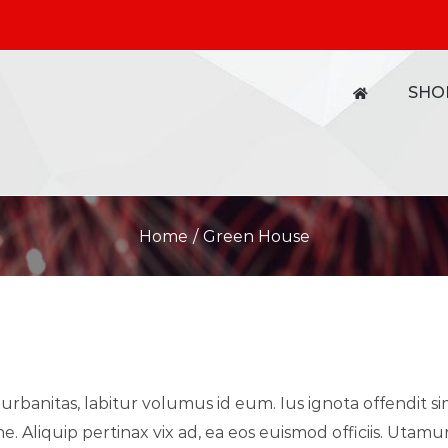
SHO
Home
/
Green House
banitas, labitur volumus id eum. Ius ignota offendit si
ne. Aliquip pertinax vix ad, ea eos euismod officiis. Uta