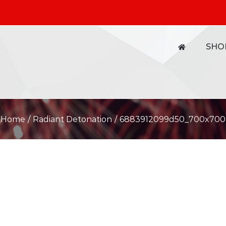
SHO
Home
/
Radiant Detonation
/
6883912099d50_700x700