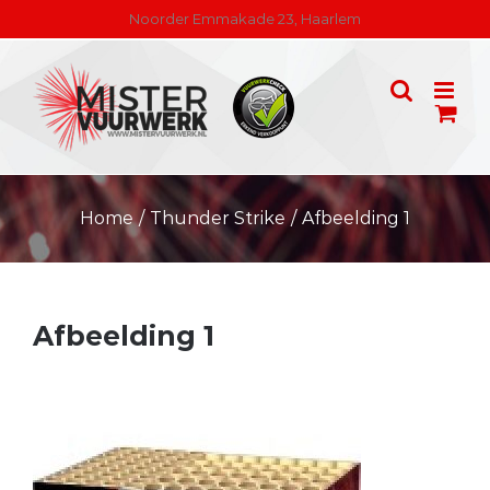
Skip
Noorder Emmakade 23, Haarlem
to
content
Home
/
Thunder Strike
/
Afbeelding 1
Afbeelding 1