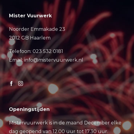
Mister Vuurwerk
Noorder Emmakade 23
2012 GB Haarlem
Telefoon: 023 532 0181
Email: info@mistervuurwerk.nl
Openingstijden
Mistervuurwerk is in de maand December elke
dag geopend van 12.00 uur tot 17.30 uur.