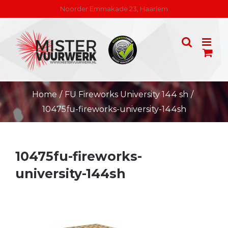
Skip
Noorder Emmakade 23, Haarlem
to
content
Home
/
FU Fireworks University 144 sh
/
10475fu-fireworks-university-144sh
10475fu-fireworks-
university-144sh