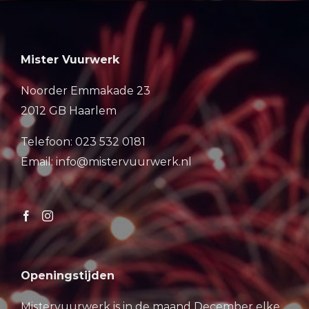
Mister Vuurwerk
Noorder Emmakade 23
2012 GB Haarlem
Telefoon: 023 532 0181
Email: info@mistervuurwerk.nl
Openingstijden
Mistervuurwerk is in de maand December elke