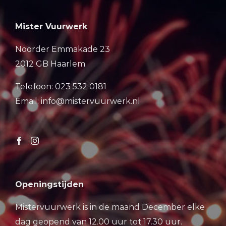
Mister Vuurwerk
Noorder Emmakade 23
2012 GB Haarlem
Telefoon: 023 532 0181
Email: info@mistervuurwerk.nl
Openingstijden
Mistervuurwerk is in de maand December elke
dag geopend van 12.00 uur tot 17.30 uur.