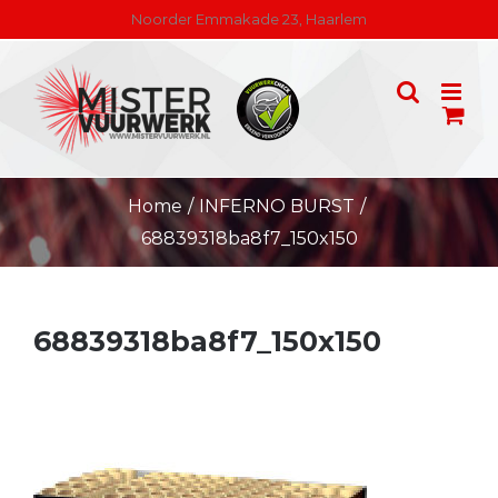
Skip
Noorder Emmakade 23, Haarlem
to
content
Home
/
INFERNO BURST
/
68839318ba8f7_150x150
68839318ba8f7_150x150