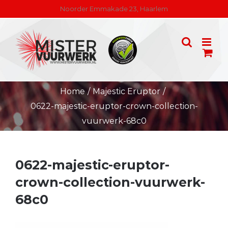
Skip
Noorder Emmakade 23, Haarlem
to
content
Home
/
Majestic Eruptor
/
0622-majestic-eruptor-crown-collection-
vuurwerk-68c0
0622-majestic-eruptor-
crown-collection-vuurwerk-
68c0