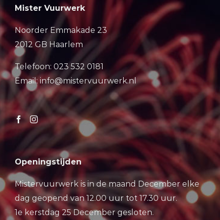
Mister Vuurwerk
Noorder Emmakade 23
2012 GB Haarlem
Telefoon: 023 532 0181
Email: info@mistervuurwerk.nl
Openingstijden
Mistervuurwerk is in de maand December elke
dag geopend van 12.00 uur tot 17.30 uur.
1e kerstdag 25 December gesloten.