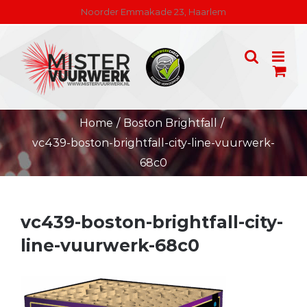
Skip
Noorder Emmakade 23, Haarlem
to
content
Home
/
Boston Brightfall
/
vc439-boston-brightfall-city-line-vuurwerk-
68c0
vc439-boston-brightfall-city-
line-vuurwerk-68c0