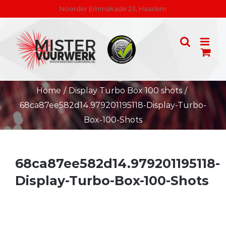
Skip
Noorder Emmakade 23, Haarlem
to
content
Home
/
Display Turbo Box 100 shots
/
68ca87ee582d14.979201195118-Display-Turbo-
Box-100-Shots
68ca87ee582d14.979201195118-
Display-Turbo-Box-100-Shots