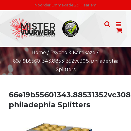
Skip
Noorder Emmakade 23, Haarlem
to
content
Home
/
Psycho & Kamikaze
/
66e19b55601343.88531352vc308. philadephia
Splitters
66e19b55601343.88531352vc308
philadephia Splitters