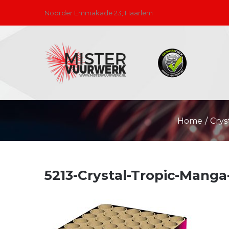
Skip
Noorder Emmakade 23, Haarlem
to
content
Home
/
Crys
5213-Crystal-Tropic-Man