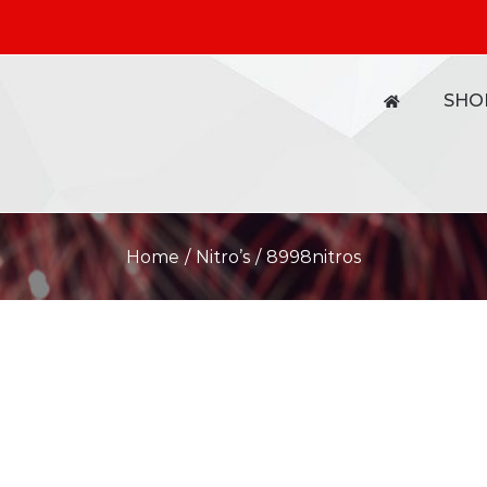
SHO
Home
/
Nitro’s
/
8998nitros