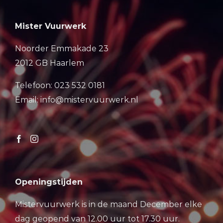
Mister Vuurwerk
Noorder Emmakade 23
2012 GB Haarlem
Telefoon: 023 532 0181
Email: info@mistervuurwerk.nl
Openingstijden
Mistervuurwerk is in de maand December elke
dag geopend van 12.00 uur tot 17.30 uur.