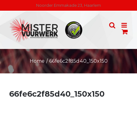
Skip
Noorder Emmakade 23, Haarlem
to
content
Home
/
66fe6c2f85d40_150x150
66fe6c2f85d40_150x150