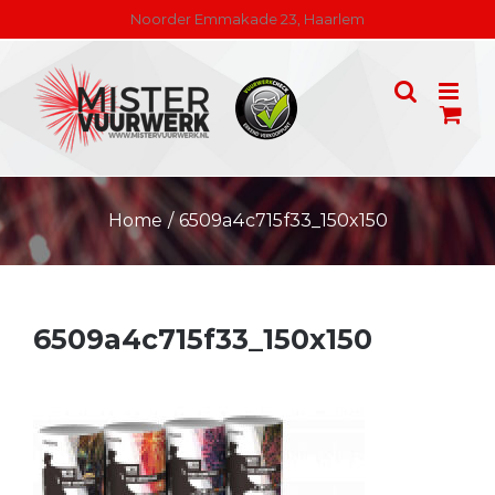
Skip
Noorder Emmakade 23, Haarlem
to
content
Home
/
6509a4c715f33_150x150
6509a4c715f33_150x150