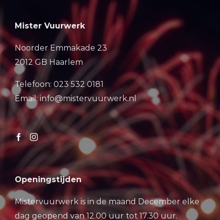
Mister Vuurwerk
Noorder Emmakade 23
2012 GB Haarlem
Telefoon: 023 532 0181
Email: info@mistervuurwerk.nl
Openingstijden
Mistervuurwerk is in de maand December elke
dag geopend van 12.00 uur tot 17.30 uur.